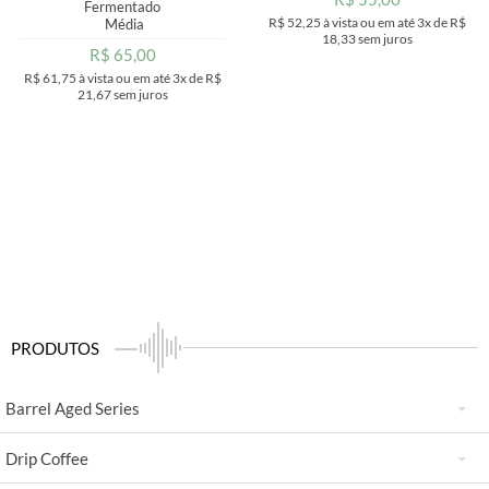
Fermentado
R$ 52,25
à vista ou em até
3x
de
R$
Média
18,33
sem juros
R$ 65,00
R$ 61,75
à vista ou em até
3x
de
R$
21,67
sem juros
PRODUTOS
Barrel Aged Series
Drip Coffee
Barleywine Barrel Aged Coffee