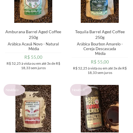
Amburana Barrel Aged Coffee
Tequila Barrel Aged Coffee
250g
250g
Arábica Acauã Novo - Natural
Arábica Bourbon Amarelo -
Média
Cereja Descascada
Média
R$ 55,00
R$ 55,00
R$ 52,25
à vista ou em até
3x
de
R$
18,33
sem juros
R$ 52,25
à vista ou em até
3x
de
R$
18,33
sem juros
Novidade
Novidade