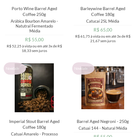
Porto Wine Barrel Aged
Barleywine Barrel Aged
Coffee 250g
Coffee 180g
Arábica Bourbon Amarelo -
Catucaí 2SL
Média
Natutral Fermentado
R$ 65,00
Média
R$ 61,75
à vista ou em até
3x
de
R$
R$ 55,00
21,67
sem juros
R$ 52,25
à vista ou em até
3x
de
R$
18,33
sem juros
Novidade
Novidade
Imperial Stout Barrel Aged
Barrel Aged Negroni - 250g
Coffee 180g
Catuai 144 - Natural
Média
Catuaí Amarelo - Processo
R$ 55,00