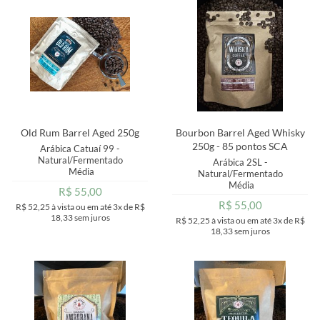
MAIOR PREÇO
A - Z
Old Rum Barrel Aged 250g
Bourbon Barrel Aged Whisky
250g - 85 pontos SCA
Arábica Catuaí 99 -
Natural/Fermentado
Arábica 2SL -
Média
Natural/Fermentado
Média
R$ 55,00
R$ 55,00
R$ 52,25
à vista ou em até
3x
de
R$
18,33
sem juros
R$ 52,25
à vista ou em até
3x
de
R$
18,33
sem juros