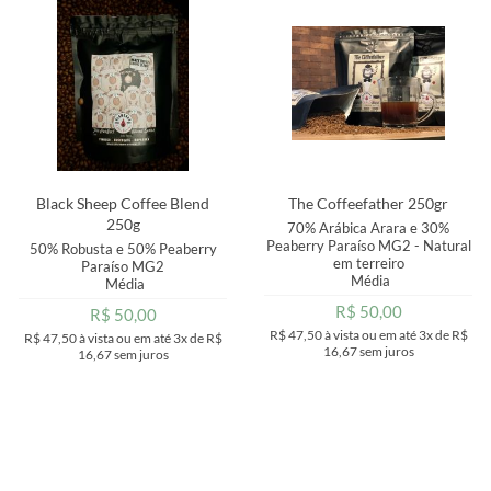
MAIOR PREÇO
A - Z
Black Sheep Coffee Blend
The Coffeefather 250gr
250g
70% Arábica Arara e 30%
Peaberry Paraíso MG2 - Natural
50% Robusta e 50% Peaberry
em terreiro
Paraíso MG2
Média
Média
R$ 50,00
R$ 50,00
R$ 47,50
à vista ou em até
3x
de
R$
R$ 47,50
à vista ou em até
3x
de
R$
16,67
sem juros
16,67
sem juros