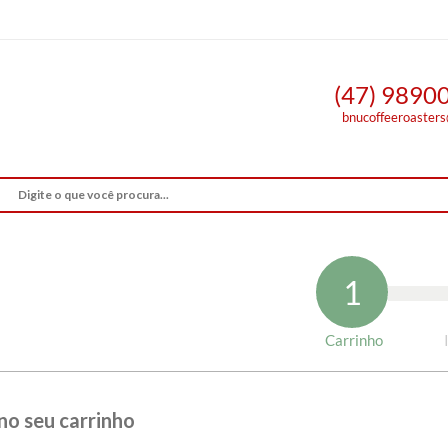
(47) 9890
bnucoffeeroaster
1
Carrinho
no seu carrinho