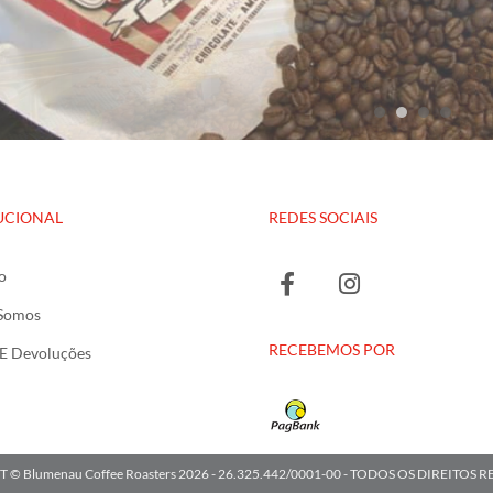
UCIONAL
REDES SOCIAIS
o
Somos
RECEBEMOS POR
 E Devoluções
© Blumenau Coffee Roasters 2026 - 26.325.442/0001-00 - TODOS OS DIREITOS