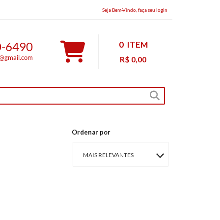
Seja Bem-Vindo, faça seu login
0-6490
0
ITEM
s@gmail.com
R$ 0,00
Ordenar por
MAIS RELEVANTES
MAIS VENDIDOS
MENOR PREÇO