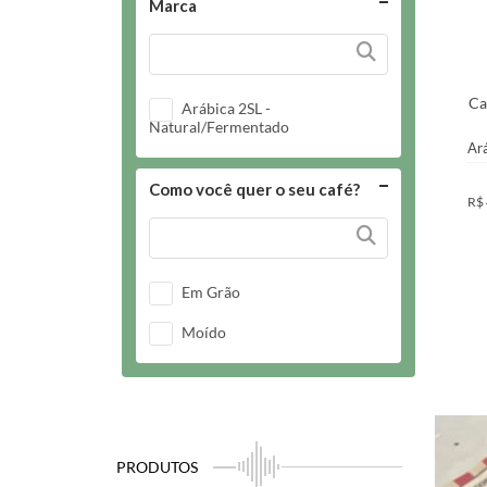
Marca
Ca
Arábica 2SL -
Natural/Fermentado
Ar
Como você quer o seu café?
R$
Em Grão
Moído
PRODUTOS