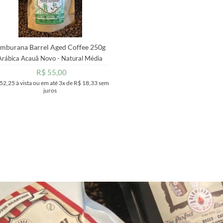
mburana Barrel Aged Coffee 250g
Arábica Acauã Novo - Natural
Média
R$ 55,00
 52,25
à vista ou em até
3x
de
R$ 18,33
sem
juros