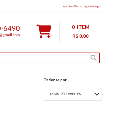
Seja Bem-Vindo, faça seu login
0-6490
0
ITEM
s@gmail.com
R$ 0,00
Ordenar por
MAIS RELEVANTES
MAIS VENDIDOS
MENOR PREÇO