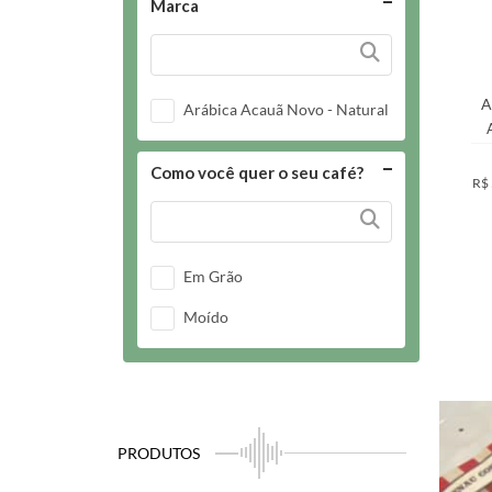
Marca
A
Arábica Acauã Novo - Natural
Como você quer o seu café?
R$
Em Grão
Moído
PRODUTOS