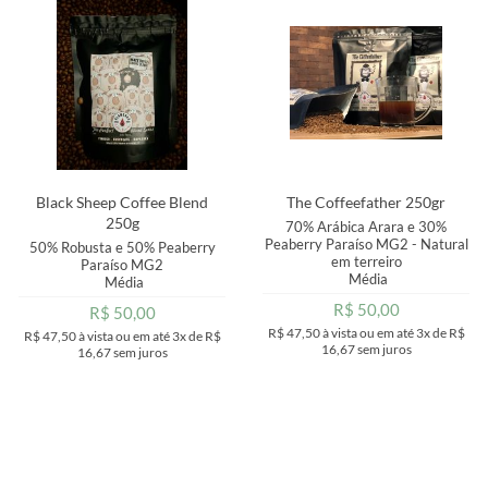
MAIOR PREÇO
A - Z
Black Sheep Coffee Blend
The Coffeefather 250gr
250g
70% Arábica Arara e 30%
Peaberry Paraíso MG2 - Natural
50% Robusta e 50% Peaberry
em terreiro
Paraíso MG2
Média
Média
R$ 50,00
R$ 50,00
R$ 47,50
à vista ou em até
3x
de
R$
R$ 47,50
à vista ou em até
3x
de
R$
16,67
sem juros
16,67
sem juros