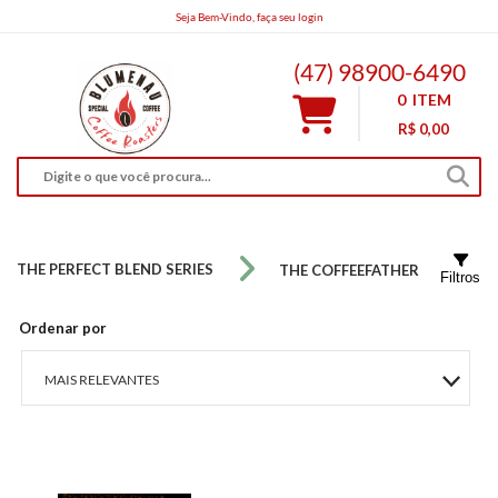
Seja Bem-Vindo, faça seu login
bnucoffeeroasters@gmail.com
(47) 98900-6490
0
ITEM
R$ 0,00
THE PERFECT BLEND SERIES
THE COFFEEFATHER
Filtros
Ordenar por
MAIS RELEVANTES
MAIS VENDIDOS
MENOR PREÇO